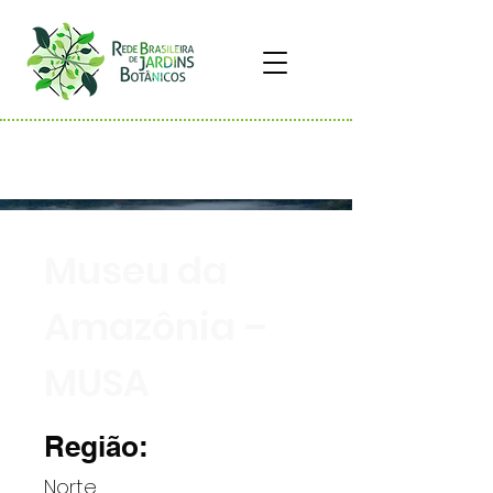
Museu da
Amazônia –
MUSA
Região:
Norte