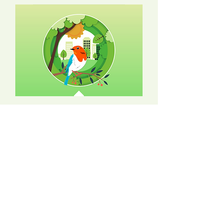
Conservação da
biodiversidade
Tudo sobre coleções botânicas;
Conservação de espécies
nativas e ameaçadas;
Divulgação científica