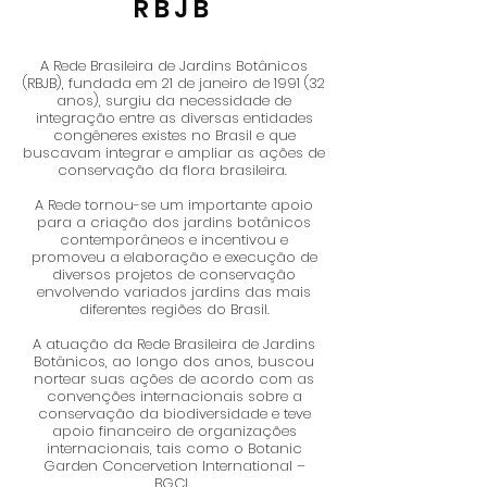
RBJB
A Rede Brasileira de Jardins Botânicos
(RBJB), fundada em 21 de janeiro de 1991 (32
anos), surgiu da necessidade de
integração entre as diversas entidades
congêneres existes no Brasil e que
buscavam integrar e ampliar as ações de
conservação da flora brasileira.
A Rede tornou-se um importante apoio
para a criação dos jardins botânicos
contemporâneos e incentivou e
promoveu a elaboração e execução de
diversos projetos de conservação
envolvendo variados jardins das mais
diferentes regiões do Brasil.
A atuação da Rede Brasileira de Jardins
Botânicos, ao longo dos anos, buscou
nortear suas ações de acordo com as
convenções internacionais sobre a
conservação da biodiversidade e teve
apoio financeiro de organizações
internacionais, tais como o Botanic
Garden Concervetion International –
BGCI.